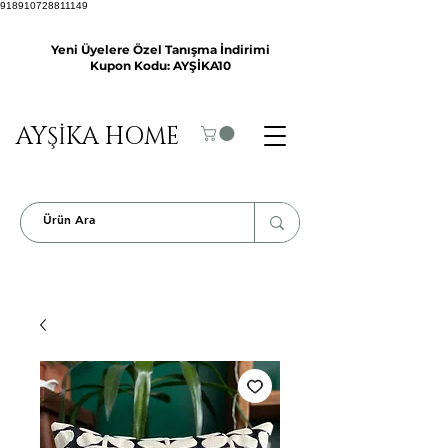
918910728811149
Yeni Üyelere Özel Tanışma İndirimi
Kupon Kodu: AYŞİKA10
AYŞİKA HOME