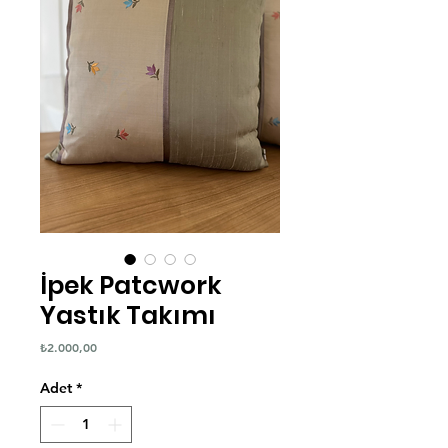
İpek Patcwork
Yastık Takımı
Fiyat
₺2.000,00
Adet
*