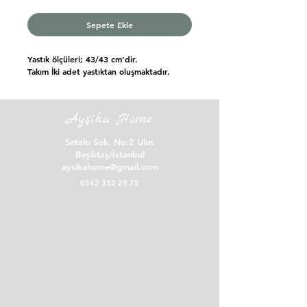
Sepete Ekle
Yastık ölçüleri; 43/43 cm’dir.
Takım İki adet yastıktan oluşmaktadır.
Ayşika Home
Setaltı Sok. No:2 Ulus
Beşiktaş/İstanbul
aysikahome@gmail.com
0542 332 29 75