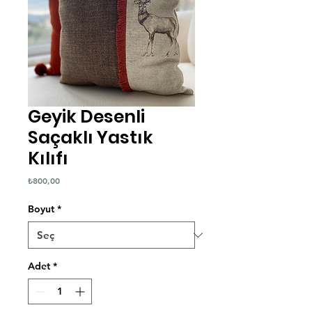
Geyik Desenli
Saçaklı Yastık
Kılıfı
Fiyat
₺800,00
Boyut
*
Adet
*