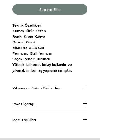
Sepete Ekle
Teknik Özellikler:
Kumaş Türü: Keten
Renk: Krem-Kahve
Desen: Geyik
Ebat: 43 X 43 CM
Fermuar: Gizli fermuar
Saçak Rengi: Turuncu
Yüksek kalitede, kolay kullanılır ve
yıkanabilir kumaş yapısına sahiptir.
Yıkama ve Bakım Talimatları:
• 30 °C'de kısa programda yıkayınız.
Paket İçeriği:
• Sıvı deterjan kullanınız.
• Çamaşır suyu ve ağartıcı kullanmayınız.
Kırlent Kılıfı: 1 Adet
• Kurutma makinesine atmayınız.
İade Koşulları
• Düşük ısıda ütüleyiniz.
Siparişinizi teslim aldığınız günden
itibaren 7(Yedi) gün içerisinde iade ve