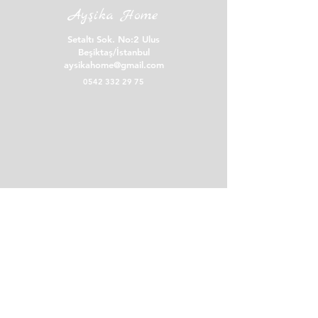
mesafeli satış sözleşmesinde cayma hakkına
Ayşika Home
sahipsiniz.
Setaltı Sok. No:2 Ulus
İade işlemi için bize Instagram profilimiz
Beşiktaş/İstanbul
üzerinden ulaşmanızı rica ederiz.
aysikahome@gmail.com
0542 332 29 75