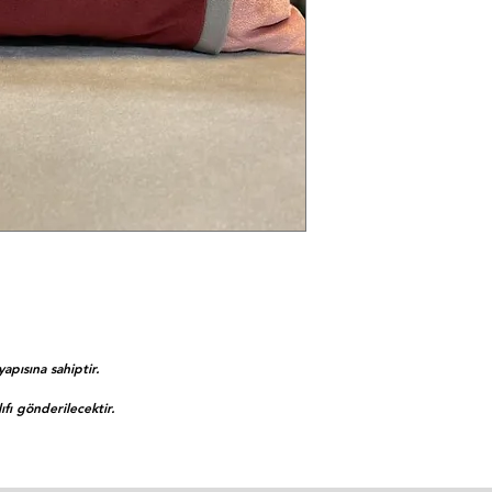
sahipsiniz.
İade işlemi için bize In
rica ederiz.
yapısına sahiptir.
lıfı gönderilecektir.