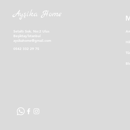
Ayşika Home
Setaltı Sok. No:2 Ulus
An
Beşiktaş/İstanbul
aysikahome@gmail.com
Hi
0542 332 29 75
Tü
Bl