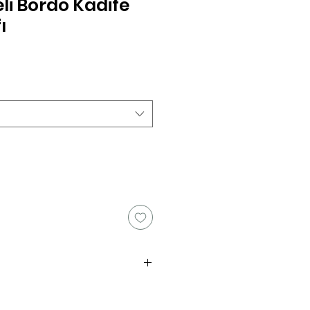
eli Bordo Kadife
ı
ğınız günden itibaren 7(Yedi) gün
feli satış sözleşmesinde cayma hakkına