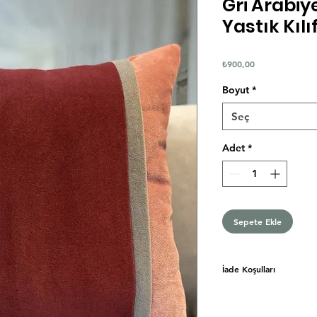
Gri Arabiy
Yastık Kılıf
Fiyat
₺900,00
Boyut
*
Seç
Adet
*
Sepete Ekle
İade Koşulları
Siparişinizi teslim aldı
içerisinde iade ve mesa