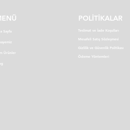
MENÜ
POLİTİKALAR
Teslimat ve İade Koşulları
a Sayfa
Mesafeli Satış Sözleşmesi
kayemiz
Gizlilik ve Güvenlik Politikası
m Ürünler
Ödeme Yöntemleri
og