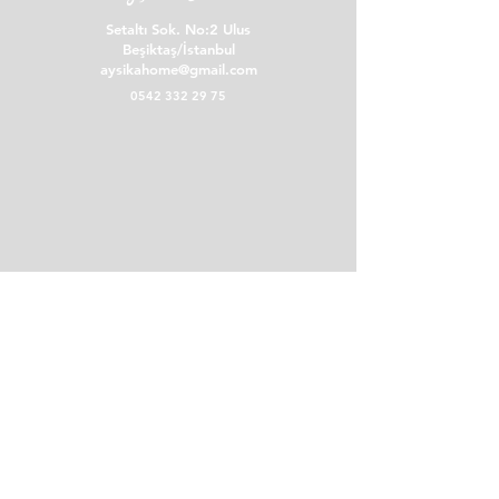
Setaltı Sok. No:2 Ulus
İade işlemi için bize Instagram profilimiz
Beşiktaş/İstanbul
üzerinden ulaşmanızı rica ederiz.
aysikahome@gmail.com
0542 332 29 75
POLİTİKALAR