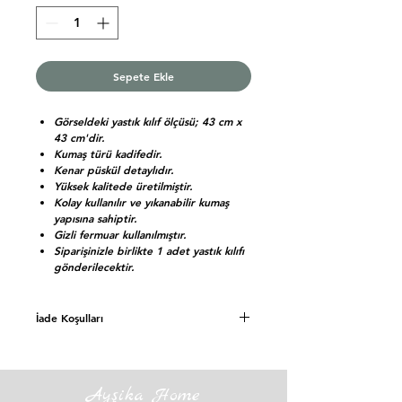
Sepete Ekle
Görseldeki yastık kılıf ölçüsü; 43 cm x
43 cm'dir.
Kumaş türü kadifedir.
Kenar püskül detaylıdır.
Yüksek kalitede üretilmiştir.
Kolay kullanılır ve yıkanabilir kumaş
yapısına sahiptir.
Gizli fermuar kullanılmıştır.
Siparişinizle birlikte 1 adet yastık kılıfı
gönderilecektir.
İade Koşulları
Siparişinizi teslim aldığınız günden
itibaren 7(Yedi) gün içerisinde iade ve
mesafeli satış sözleşmesinde cayma hakkına
Ayşika Home
sahipsiniz.