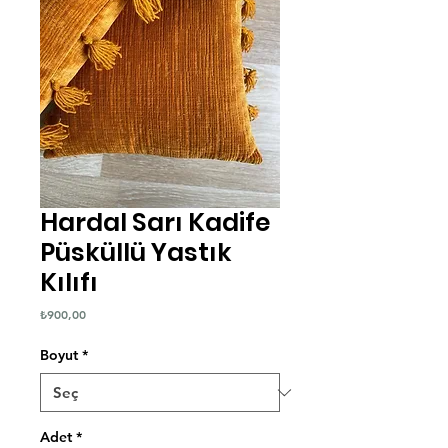
Hardal Sarı Kadife
Püsküllü Yastık
Kılıfı
Fiyat
₺900,00
Boyut
*
Adet
*