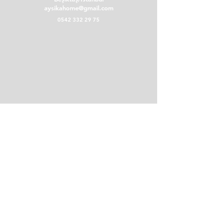
aysikahome@gmail.com
0542 332 29 75
POLİTİKALAR
Teslimat ve İade Koşulları