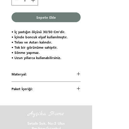
Sepete Ekle
• İç yastığın ölçüsü 30/50 Cm’dir.
• İçinde boncuk elyaf kullanılmıştır.
• Telası ve Astarı kalındır.
• Tok bir görünüme sahiptir.
• Sönme yapmaz.
• Uzun yıllarca kullanabilirsiniz.
Materyal:
Pamuklu
Paket İçeriği:
İç Yastık: 1 Adet
Ayşika Home
Setaltı Sok. No:2 Ulus
Beşiktaş/İstanbul