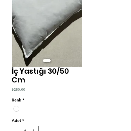
İç Yastığı 30/50
Cm
Fiyat
₺280,00
Renk
*
Adet
*