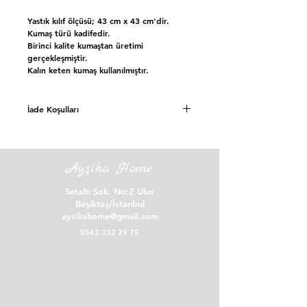
Yastık kılıf ölçüsü; 43 cm x 43 cm'dir.
Kumaş türü kadifedir.
Birinci kalite kumaştan üretimi
gerçekleşmiştir.
Kalın keten kumaş kullanılmıştır.
İade Koşulları
Siparişinizi teslim aldığınız günden
itibaren 7(Yedi) gün içerisinde iade ve
mesafeli satış sözleşmesinde cayma hakkına
Ayşika Home
sahipsiniz.
Setaltı Sok. No:2 Ulus
İade işlemi için bize Instagram profilimiz
Beşiktaş/İstanbul
üzerinden ulaşmanızı rica ederiz.
aysikahome@gmail.com
0542 332 29 75