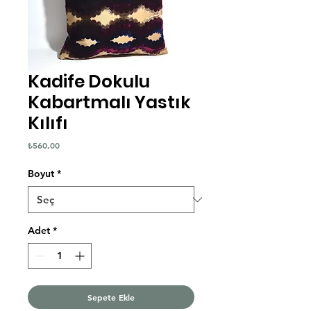
Kadife Dokulu
Kabartmalı Yastık
Kılıfı
Fiyat
₺560,00
Boyut
*
Adet
*
Sepete Ekle