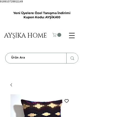
918910728811149
Yeni Üyelere Özel Tanışma İndirimi
Kupon Kodu: AYŞİKA10
AYŞİKA HOME