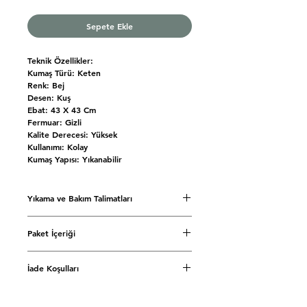
Sepete Ekle
Teknik Özellikler:
Kumaş Türü: Keten
Renk: Bej
Desen: Kuş
Ebat: 43 X 43 Cm
Fermuar: Gizli
Kalite Derecesi: Yüksek
Kullanımı: Kolay
Kumaş Yapısı: Yıkanabilir
Yıkama ve Bakım Talimatları
• 30 °C'de kısa programda yıkayınız.
Paket İçeriği
• Sıvı deterjan kullanınız.
• Çamaşır suyu ve ağartıcı kullanmayınız.
Kırlent Kılıfı: 1 Adet
• Kurutma makinesine atmayınız.
İade Koşulları
• Düşük ısıda ütüleyiniz.
Siparişinizi teslim aldığınız günden
itibaren 7(Yedi) gün içerisinde iade ve