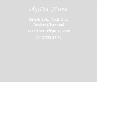
mesafeli satış sözleşmesinde cayma hakkına
Ayşika Home
sahipsiniz.
İade işlemi için bize Instagram profilimiz
Setaltı Sok. No:2 Ulus
üzerinden ulaşmanızı rica ederiz.
Beşiktaş/İstanbul
aysikahome@gmail.com
0542 332 29 75