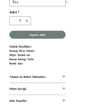
Adet
*
Sepete Ekle
Teknik Özellikler:
Kumaş Türü: Keten
Ölçü: 35x50 cm
Kenar Detay: Fırfır
Renk: Sarı
Yıkama ve Bakım Talimatları:
• Elde yıkama yapılabilir.
Paket İçeriği:
• 30°C'de ılık suda yıkanabilir.
• Çamaşır suyu ve ağartıcı kullanmayınız.
Amerikan Servis: Tek Parça
• Kurutma makinasına atmayınız.
İade Koşulları
• Orta ısıda ütülenebilir.