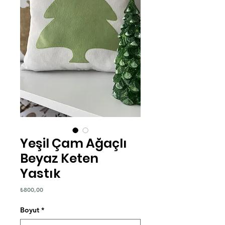
Yeşil Çam Ağaçlı
Beyaz Keten
Yastık
Fiyat
₺800,00
Boyut
*