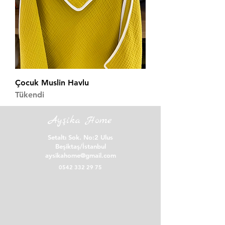
Çocuk Muslin Havlu
Tükendi
Ayşika Home
Setaltı Sok. No:2 Ulus
Beşiktaş/İstanbul
aysikahome@gmail.com
0542 332 29 75