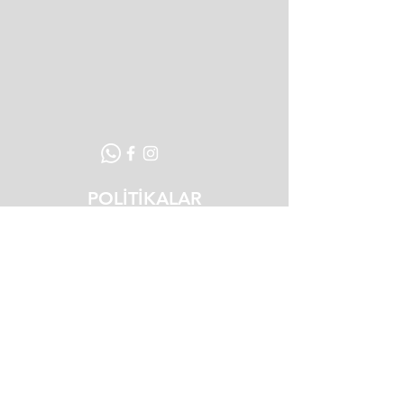
POLİTİKALAR
Teslimat ve İade Koşulları
Mesafeli Satış Sözleşmesi
Gizlilik ve Güvenlik Politikası
Ödeme Yöntemleri
MÜŞTERİ DESTEK