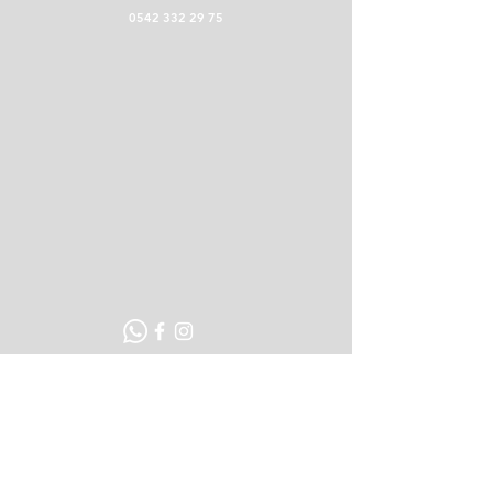
0542 332 29 75
POLİTİKALAR
Teslimat ve İade Koşulları
Mesafeli Satış Sözleşmesi