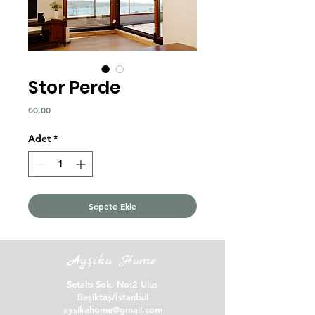
Stor Perde
Fiyat
₺0,00
Adet
*
Sepete Ekle
Ayşika Home
Setaltı Sok. No:2 Ulus
Beşiktaş/İstanbul
aysikahome@gmail.com