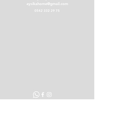
aysikahome@gmail.com
0542 332 29 75
POLİTİKALAR
Teslimat ve İade Koşulları
Mesafeli Satış Sözleşmesi