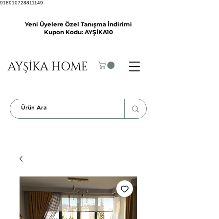
918910728811149
Yeni Üyelere Özel Tanışma İndirimi
Kupon Kodu: AYŞİKA10
AYŞİKA HOME