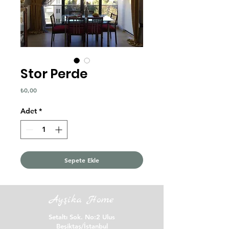
Stor Perde
Fiyat
₺0,00
Adet
*
Sepete Ekle
Ayşika Home
Setaltı Sok. No:2 Ulus
Beşiktaş/İstanbul