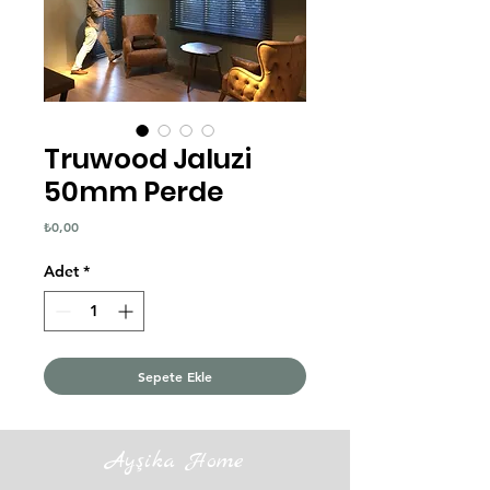
Truwood Jaluzi
50mm Perde
Fiyat
₺0,00
Adet
*
Sepete Ekle
Ayşika Home