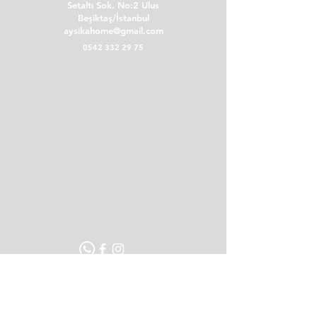
Setaltı Sok. No:2 Ulus
Beşiktaş/İstanbul
aysikahome@gmail.com
0542 332 29 75
POLİTİKALAR
Teslimat ve İade Koşulları